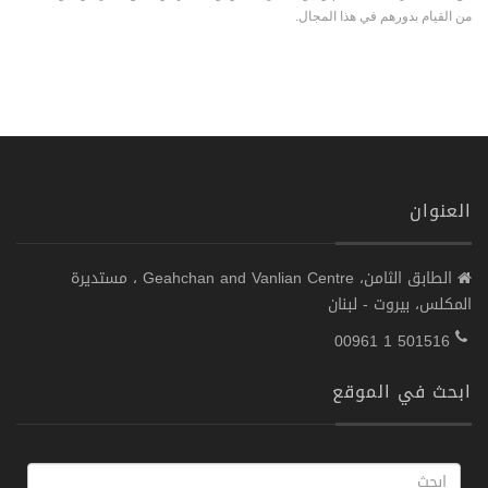
من القيام بدورهم في هذا المجال.
العنوان
الطابق الثامن، Geahchan and Vanlian Centre ، مستديرة
المكلس، بيروت - لبنان
00961 1 501516
ابحث في الموقع