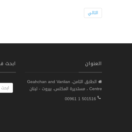
التالي
العنوان
ابحث ف
الطابق الثامن، Geahchan and Vanlian
Centre ، مستديرة المكلس، بيروت - لبنان
00961 1 501516