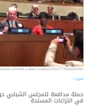
acebook.com/fadi.a.allam.1/videos/10157776044540381/
المزيد
حملة مدافعة للمجلس الشبابي حول
في النزاعات المسلحة