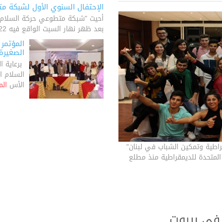
الإحتفال السنوي الأول لشبكة م
أحيت "شبكة متطوعي حركة السلام الد
بعد ظهر نهار السبت الواقع فيه 22 من شهر آذار في قصر الا
المؤتمر 
الصغيرة
برعاية ا‫
السلام ال
الأس
الم
اطية وتمكين الشباب في لبنان"
المتحدة للديمقراطية منذ مطلع
 في بيروت