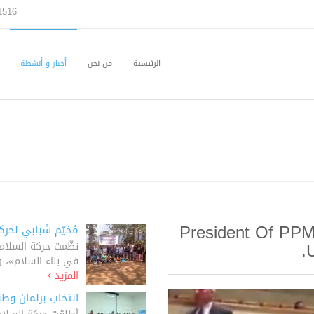
1516
الرئيسية
من نحن
أخبار و أنشطة
President Of PPM
مُخيّم شبابي لحرك
U
نظّمت حركة السلام 
في بناء السلام»، وذ
المزيد
انتخاب برلمان وط