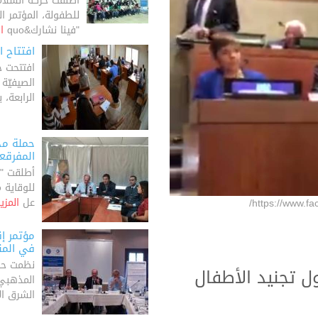
أطلقت حركة السلام
للطفولة، المؤتمر 
"فينا نشارك&quo
ا
افتتاح ا
افتتحت ح
الصيفيّة
الرابعة، ب
حملة مدن
المفرقع
أطلقت "حر
للوقاية 
عل
المزي
https://www.f
مؤتمر إ
في الم
نظمت حركة
 تجنيد الأطفال
المذهبي
الشرق ا