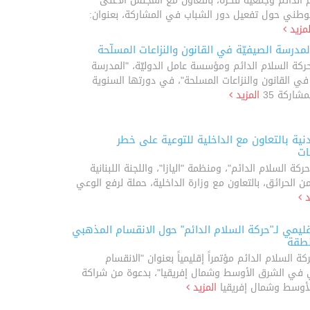
 الدائم وجمعية فكرة، بالتعاون مع المجلس الأعلى
الوطني حول تفعيل دور الشباب في المشاركة، بعنوان:
لمزيد
لمدرسة الصيفيّة في القانون والنزاعات المسلّحة
ركة السلام الدائم ومؤسسة عامل الدوليّة، "المدرسة
 في القانون والنزاعات المسلحة"، في دورتها السنوية
مشاركة 35
المزيد
ية بالتعاون مع الداخلية للتوعية على خطر
ات
كة السلام الدائم"، ومنظمة "اليازا"، واللجنة اللبنانية
من الحرائق، بالتعاون مع وزارة الداخلية، حملة لرفع الوعي
د
قليمي لـ"حركة السلام الدائم" حول الانقسام المذهبي
نطقة
 السلام الدائم مؤتمراً إقليمياً بعنوان "الانقسام
 في الشرق الأوسط وشمال إفريقيا"، بدعوة من شراكة
لأوسط وشمال إفريقيا
المزيد